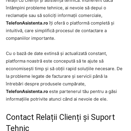
relații cu clienții și asistență tehnică. Indiferent dacă
întâmpini probleme tehnice, ai nevoie să depui o
reclamație sau să soliciți informații comerciale,
TelefonAsistenta.ro
îți oferă o platformă completă și
intuitivă, care simplifică procesul de contactare a
companiilor importante.
Cu o bază de date extinsă și actualizată constant,
platforma noastră este concepută să te ajute să
economisești timp și să obții rapid soluțiile necesare. De
la probleme legate de facturare și servicii până la
întrebări despre produsele cumpărate,
TelefonAsistenta.ro
este partenerul tău pentru a găsi
informațiile potrivite atunci când ai nevoie de ele.
Contact Relații Clienți și Suport
Tehnic