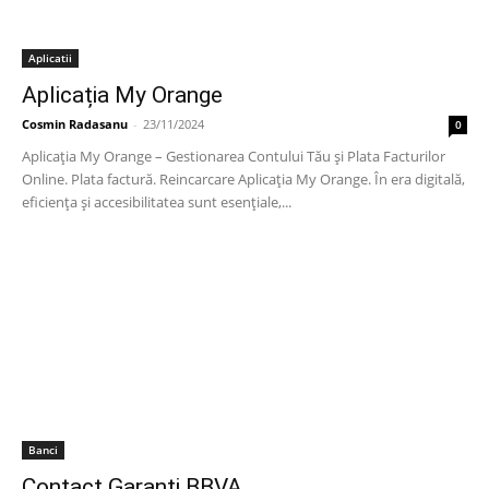
Aplicatii
Aplicația My Orange
Cosmin Radasanu
-
23/11/2024
0
Aplicația My Orange – Gestionarea Contului Tău și Plata Facturilor
Online. Plata factură. Reincarcare Aplicația My Orange. În era digitală,
eficiența și accesibilitatea sunt esențiale,...
Banci
Contact Garanti BBVA