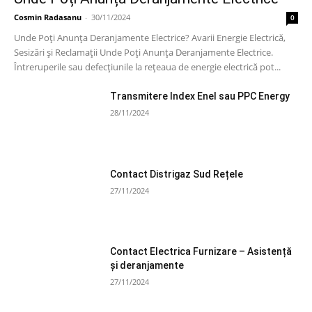
Cosmin Radasanu
-
30/11/2024
0
Unde Poți Anunța Deranjamente Electrice? Avarii Energie Electrică,
Sesizări și Reclamații Unde Poți Anunța Deranjamente Electrice.
Întreruperile sau defecțiunile la rețeaua de energie electrică pot...
Transmitere Index Enel sau PPC Energy
28/11/2024
Contact Distrigaz Sud Rețele
27/11/2024
Contact Electrica Furnizare – Asistență
și deranjamente
27/11/2024