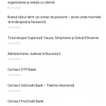
organizarea și relația cu clienții
03/09/2025
Branul văzut dintr-un conac de poveste – acolo unde muntele
te întâmpină la fereastră
30/05/2025
Totul despre Cuperoză: Cauze, Simptome și Soluții Eficiente
20/03/2025
Administrator Judiciar în București
30/01/2025
Contact OTP Bank
05/12/2024
Contact UniCredit Bank – Telefon Asistență
04/12/2024
Contact ProCredit Bank