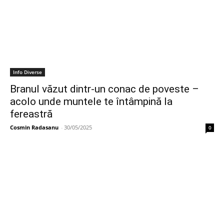
Info Diverse
Branul văzut dintr-un conac de poveste –
acolo unde muntele te întâmpină la
fereastră
Cosmin Radasanu
-
30/05/2025
0