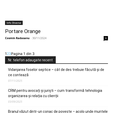
Info Diverse
Portare Orange
Cosmin Radasanu
-
30/11/2024
0
1
2
3
Pagina 1 din 3
Nr. telefon adaugate recent
Vidanjarea foselor septice – cât de des trebuie făcută și de
ce contează
07/11/2025
CRM pentru avocați și juriști – cum transformă tehnologia
organizarea și relația cu clienții
03/09/2025
Branul văzut dintr-un conac de poveste – acolo unde muntele