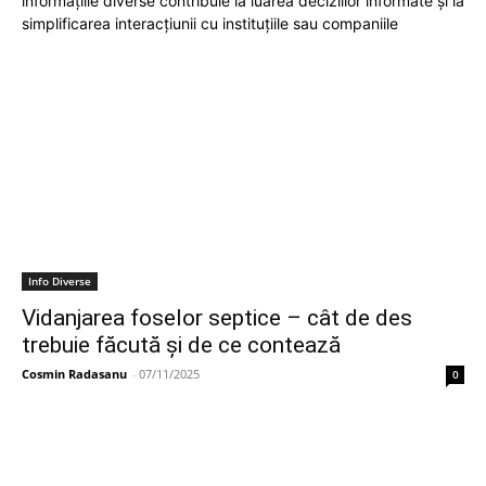
informațiile diverse contribuie la luarea deciziilor informate și la
simplificarea interacțiunii cu instituțiile sau companiile
Info Diverse
Vidanjarea foselor septice – cât de des
trebuie făcută și de ce contează
Cosmin Radasanu
-
07/11/2025
0