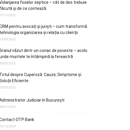
Vidanjarea foselor septice – cât de des trebuie
făcută și de ce contează
07/11/2025
CRM pentru avocați și juriști – cum transformă
tehnologia organizarea și relația cu clienții
03/09/2025
Branul văzut dintr-un conac de poveste – acolo
unde muntele te întâmpină la fereastră
30/05/2025
Totul despre Cuperoză: Cauze, Simptome și
Soluții Eficiente
20/03/2025
Administrator Judiciar în București
30/01/2025
Contact OTP Bank
05/12/2024