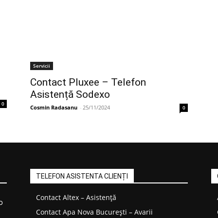
Servicii
Contact Pluxee – Telefon
Asistență Sodexo
0
Cosmin Radasanu
-
25/11/2024
0
TELEFON ASISTENTA CLIENȚI
Contact Altex – Asistență
o
Contact Apa Nova București – Avarii