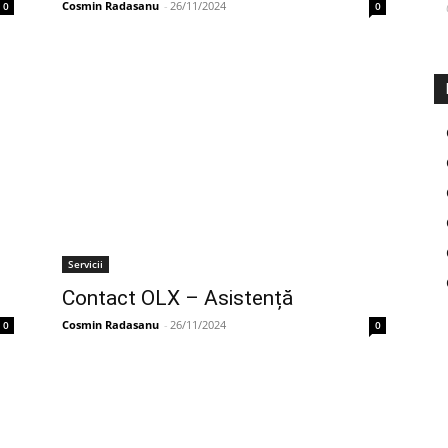
Cosmin Radasanu
-
26/11/2024
0
0
Servicii
Contact OLX – Asistență
Cosmin Radasanu
-
26/11/2024
0
0