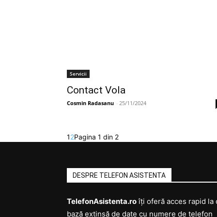
Servicii
Contact Vola
Cosmin Radasanu
-
25/11/2024
1
2
Pagina 1 din 2
DESPRE TELEFON ASISTENTA
TelefonAsistenta.ro
îți oferă acces rapid la 
bază extinsă de date cu numere de telefon