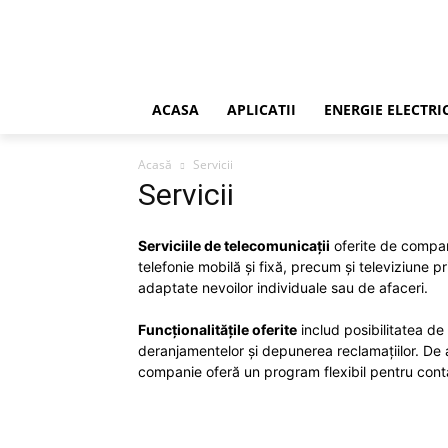
ACASA
APLICATII
ENERGIE ELECTRI
Acasă
Servicii
Servicii
Serviciile de telecomunicații
oferite de compan
telefonie mobilă și fixă, precum și televiziune p
adaptate nevoilor individuale sau de afaceri.
Funcționalitățile oferite
includ posibilitatea de 
deranjamentelor și depunerea reclamațiilor. De a
companie oferă un program flexibil pentru contac