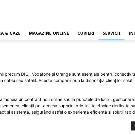
CA & GAZE
MAGAZINE ONLINE
CURIERI
SERVICII
IN
ii precum DIGI, Vodafone și Orange sunt esențiale pentru conectivitat
rin cablu sau satelit. Aceste companii pun la dispoziția clienților solu
a încheia un contract nou online sau în punctele de lucru, gestionarea 
semenea, clienții pot accesa suportul prin linii telefonice dedicate sa
t și asistență, asigurând astfel o experiență eficientă și soluții rapi