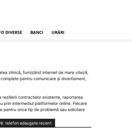
FO DIVERSE
BANCI
URĂRI
ea zilnică, furnizând internet de mare viteză,
ții complete pentru comunicare și divertisment,
rezilierii contractelor existente, raportarea
u prin intermediul platformelor online. Fiecare
de pentru orice tip de problemă sau solicitare
Nr. telefon adaugate recent