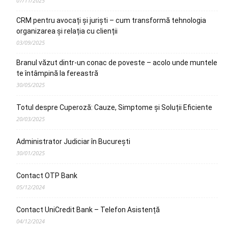
07/11/2025
CRM pentru avocați și juriști – cum transformă tehnologia
organizarea și relația cu clienții
03/09/2025
Branul văzut dintr-un conac de poveste – acolo unde muntele
te întâmpină la fereastră
30/05/2025
Totul despre Cuperoză: Cauze, Simptome și Soluții Eficiente
20/03/2025
Administrator Judiciar în București
30/01/2025
Contact OTP Bank
05/12/2024
Contact UniCredit Bank – Telefon Asistență
04/12/2024