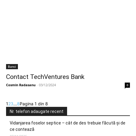
Banci
Contact TechVentures Bank
Cosmin Radasanu
-
03/12/2024
0
1
2
3
...
8
Pagina 1 din 8
Nr. telefon adaugate recent
Vidanjarea foselor septice – cât de des trebuie făcută și de
ce contează