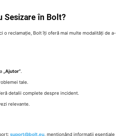
 Sesizare în Bolt?
 o reclamație, Bolt îți oferă mai multe modalități de a-
ea
„Ajutor”
.
oblemei tale.
feră detalii complete despre incident.
ezi relevante.
port:
suport@bolt.eu
, menționând informații esențiale