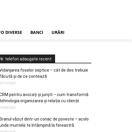
FO DIVERSE
BANCI
URĂRI
Nr. telefon adaugate recent
Vidanjarea foselor septice – cât de des trebuie
făcută și de ce contează
07/11/2025
CRM pentru avocați și juriști – cum transformă
tehnologia organizarea și relația cu clienții
03/09/2025
Branul văzut dintr-un conac de poveste – acolo
unde muntele te întâmpină la fereastră
30/05/2025