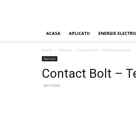
ACASA
APLICATII
ENERGIE ELECTRI
Acasă
Aplicatii
Contact Bolt – Telefon asistență
Aplicatii
Contact Bolt – T
20/11/2024