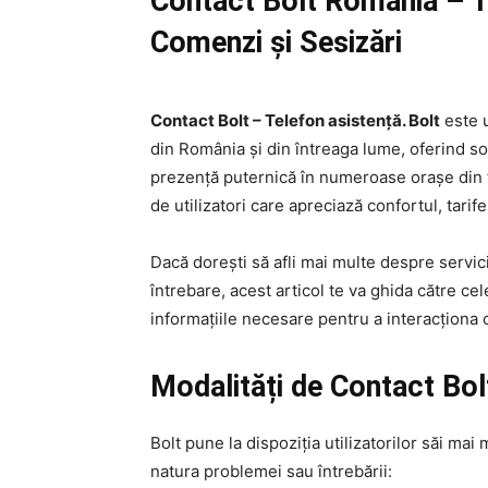
Contact Bolt România – Te
Comenzi și Sesizări
Contact Bolt – Telefon asistență. Bolt
este u
din România și din întreaga lume, oferind sol
prezență puternică în numeroase orașe din ț
de utilizatori care apreciază confortul, tarife
Dacă dorești să afli mai multe despre servici
întrebare, acest articol te va ghida către ce
informațiile necesare pentru a interacționa 
Modalități de Contact Bo
Bolt pune la dispoziția utilizatorilor săi mai 
natura problemei sau întrebării: