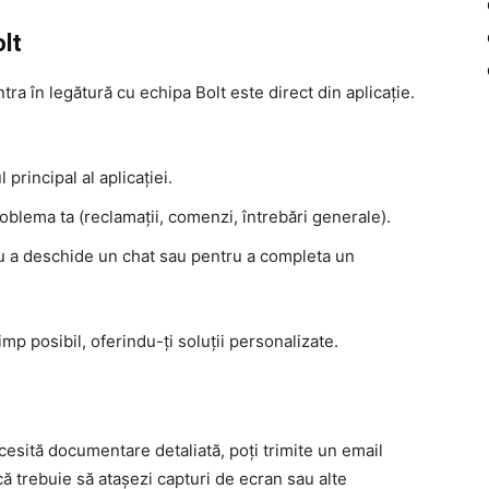
olt
tra în legătură cu echipa Bolt este direct din aplicație.
 principal al aplicației.
blema ta (reclamații, comenzi, întrebări generale).
 a deschide un chat sau pentru a completa un
imp posibil, oferindu-ți soluții personalizate.
sită documentare detaliată, poți trimite un email
că trebuie să atașezi capturi de ecran sau alte