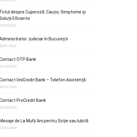
Totul despre Cuperoză: Cauze, Simptome și
Soluții Eficiente
20/03/2025
Administrator Judiciar în București
30/01/2025
Contact OTP Bank
05/12/2024
Contact UniCredit Bank – Telefon Asistență
04/12/2024
Contact ProCredit Bank
04/12/2024
Mesaje de La Mulți Ani pentru Soție sau Iubită
03/12/2024