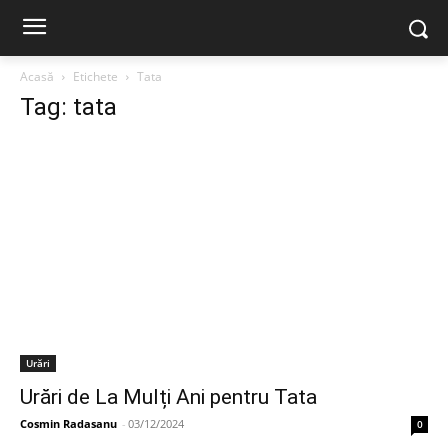
Acasă
Etichete
Tata
Tag: tata
Urări
Urări de La Mulți Ani pentru Tata
Cosmin Radasanu
-
03/12/2024
0