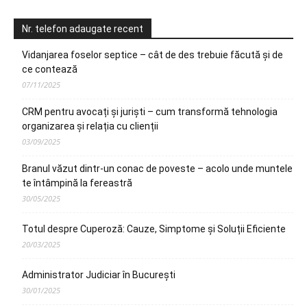
Nr. telefon adaugate recent
Vidanjarea foselor septice – cât de des trebuie făcută și de
ce contează
07/11/2025
CRM pentru avocați și juriști – cum transformă tehnologia
organizarea și relația cu clienții
03/09/2025
Branul văzut dintr-un conac de poveste – acolo unde muntele
te întâmpină la fereastră
30/05/2025
Totul despre Cuperoză: Cauze, Simptome și Soluții Eficiente
20/03/2025
Administrator Judiciar în București
30/01/2025