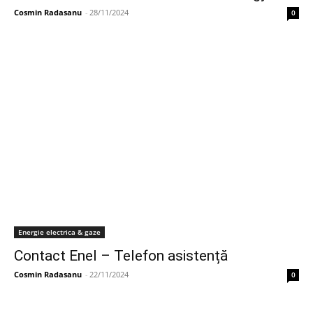
Cosmin Radasanu
-
28/11/2024
0
Energie electrica & gaze
Contact Enel – Telefon asistență
Cosmin Radasanu
-
22/11/2024
0