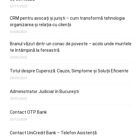
07/11/2025
CRM pentru avocați și juriști – cum transformă tehnologia
organizarea și relația cu clienții
03/09/2025
Branul văzut dintr-un conac de poveste – acolo unde muntele
te întâmpină la fereastră
30/05/2025
Totul despre Cuperoză: Cauze, Simptome și Soluții Eficiente
20/03/2025
Administrator Judiciar în București
30/01/2025
Contact OTP Bank
05/12/2024
Contact UniCredit Bank – Telefon Asistență