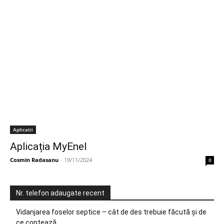
Aplicatii
Aplicația MyEnel
Cosmin Radasanu
-
19/11/2024
0
Nr. telefon adaugate recent
Vidanjarea foselor septice – cât de des trebuie făcută și de
ce contează