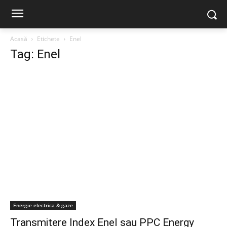
Acasă
Etichete
Enel
Tag: Enel
Energie electrica & gaze
Transmitere Index Enel sau PPC Energy