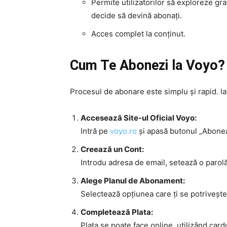
Permite utilizatorilor să exploreze grat
decide să devină abonați.
Acces complet la conținut.
Cum Te Abonezi la Voyo?
Procesul de abonare este simplu și rapid. Iat
Accesează Site-ul Oficial Voyo:
Intră pe
voyo.ro
și apasă butonul „Abonea
Creează un Cont:
Introdu adresa de email, setează o parolă
Alege Planul de Abonament:
Selectează opțiunea care ți se potrivește
Completează Plata:
Plata se poate face online, utilizând car