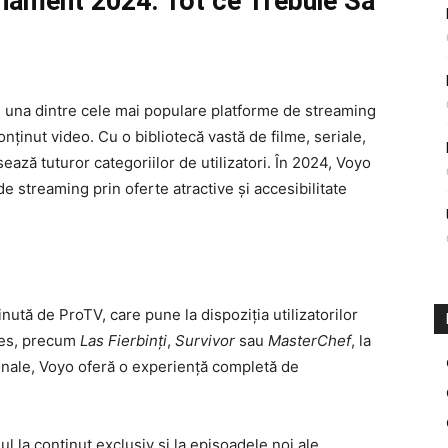
nament 2024: Tot ce Trebuie Să
 una dintre cele mai populare platforme de streaming
nținut video. Cu o bibliotecă vastă de filme, seriale,
ază tuturor categoriilor de utilizatori. În 2024, Voyo
de streaming prin oferte atractive și accesibilitate
ută de ProTV, care pune la dispoziția utilizatorilor
cces, precum
Las Fierbinți
,
Survivor
sau
MasterChef
, la
onale, Voyo oferă o experiență completă de
l la conținut exclusiv și la episoadele noi ale