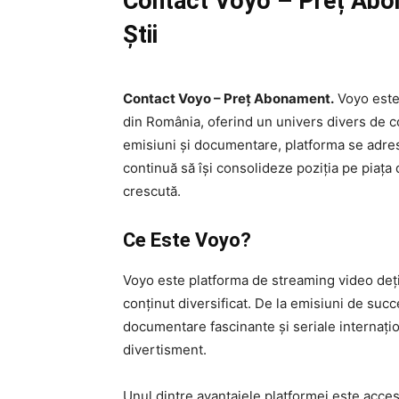
Contact Voyo – Preț Abo
Știi
Contact Voyo – Preț Abonament.
Voyo este
din România, oferind un univers divers de co
emisiuni și documentare, platforma se adrese
continuă să își consolideze poziția pe piața 
crescută.
Ce Este Voyo?
Voyo este platforma de streaming video dețin
conținut diversificat. De la emisiuni de su
documentare fascinante și seriale internați
divertisment.
Unul dintre avantajele platformei este accesu