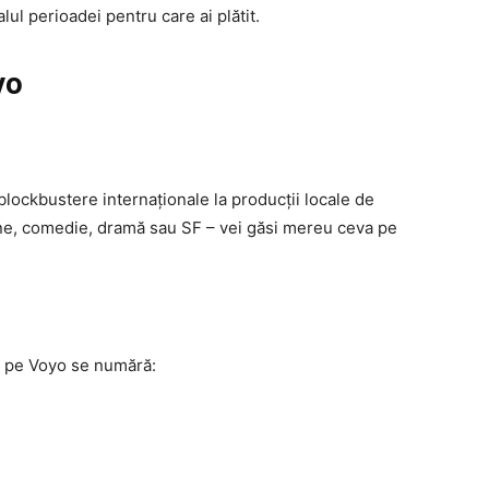
ul perioadei pentru care ai plătit.
yo
 blockbustere internaționale la producții locale de
une, comedie, dramă sau SF – vei găsi mereu ceva pe
le pe Voyo se numără: