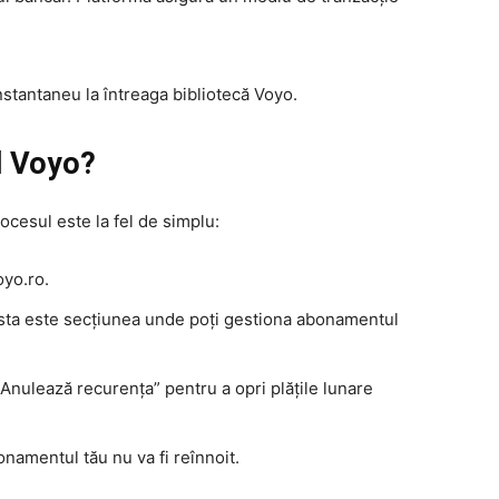
nstantaneu la întreaga bibliotecă Voyo.
l Voyo?
ocesul este la fel de simplu:
oyo.ro.
ta este secțiunea unde poți gestiona abonamentul
nulează recurența” pentru a opri plățile lunare
namentul tău nu va fi reînnoit.