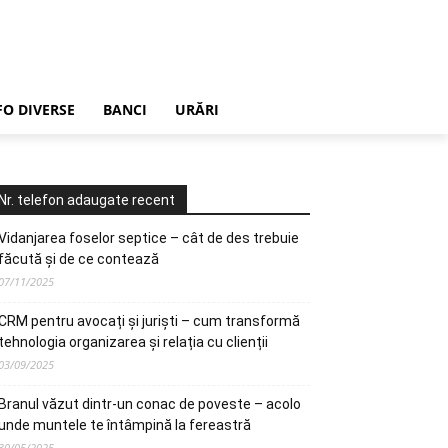
FO DIVERSE
BANCI
URĂRI
Nr. telefon adaugate recent
Vidanjarea foselor septice – cât de des trebuie
făcută și de ce contează
07/11/2025
CRM pentru avocați și juriști – cum transformă
tehnologia organizarea și relația cu clienții
03/09/2025
Branul văzut dintr-un conac de poveste – acolo
unde muntele te întâmpină la fereastră
30/05/2025