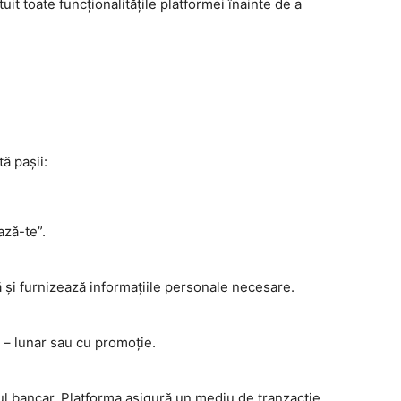
uit toate funcționalitățile platformei înainte de a
ă pașii:
ză-te”.
 și furnizează informațiile personale necesare.
 – lunar sau cu promoție.
dul bancar. Platforma asigură un mediu de tranzacție