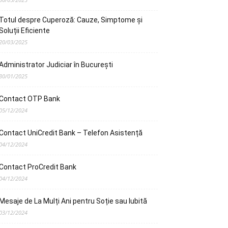
Totul despre Cuperoză: Cauze, Simptome și
Soluții Eficiente
20/03/2025
Administrator Judiciar în București
30/01/2025
Contact OTP Bank
05/12/2024
Contact UniCredit Bank – Telefon Asistență
04/12/2024
Contact ProCredit Bank
04/12/2024
Mesaje de La Mulți Ani pentru Soție sau Iubită
03/12/2024