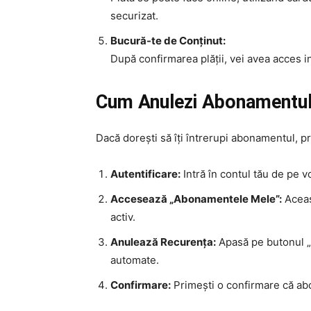
securizat.
Bucură-te de Conținut:
După confirmarea plății, vei avea acces i
Cum Anulezi Abonamentu
Dacă dorești să îți întrerupi abonamentul, pr
Autentificare:
Intră în contul tău de pe v
Accesează „Abonamentele Mele”:
Aceas
activ.
Anulează Recurența:
Apasă pe butonul „A
automate.
Confirmare:
Primești o confirmare că abo